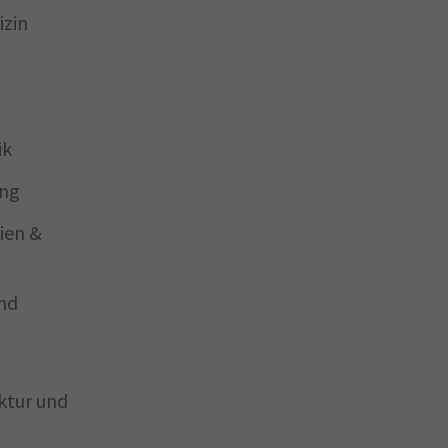
izin
ik
ung
ien &
und
ktur und