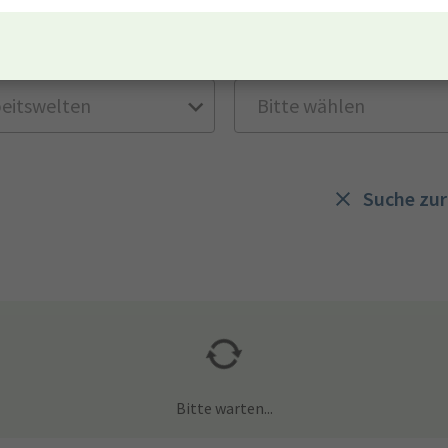
lt
Entgeltgruppe
Suche zu
Bitte warten...