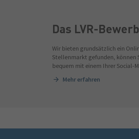
Das LVR-Bewerb
Wir bieten grundsätzlich ein Onl
Stellenmarkt gefunden, können S
bequem mit einem Ihrer Social-Me
Mehr erfahren
Fußzeile
Schnellmenü