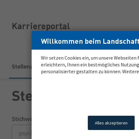
Zum
Zur
Inhalt
Navigation
Login
Login
Karriereportal
für
für
registrierte
registrierte
Willkommen beim Landschaft
Bewerber*innen
Bewerber*innen
Wir setzen Cookies ein, um unsere Webseiten f
Hauptnavigation
erleichtern, Ihnen ein bestmögliches Nutzung
Stellenangebote
Meine Karriere
Job A
(aktuell)
personalisierter gestalten zu können. Weiter
Stellenmarkt
Stichwort
Ort oder 
Alles akzeptieren