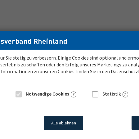
sverband Rheinland
ür Sie stetig zu verbessern. Einige Cookies sind optional und er
serlebnis zu schaffen oder den Erfolg unseres Marketings zu anal
bo
Karriere beim LVR
e Informationen zu unseren Cookies finden Sie in den Datenschut
Notwendige Cookies
Statistik
PLZ
Umkreis
Alle ablehnen