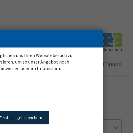
möglichen uns Ihren Websitebesuch zu
ysieren, um so unser Angebot noch
Login für
registrierte
Bewerber*innen
zhinweisen oder im Impressum.
Einsatzstelle
Einstellungen speichern