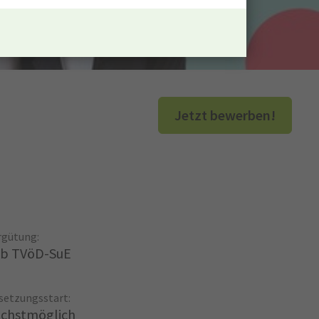
Jetzt bewerben!
rgütung:
b TVöD-SuE
setzungsstart:
chstmöglich