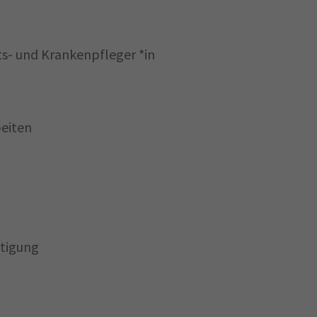
ts- und Krankenpfleger *in
beiten
htigung