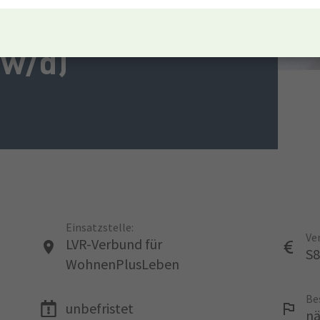
/w/d)
Einsatzstelle:
Ve
LVR-Verbund für
-
S8
WohnenPlusLeben
Be
unbefristet
nä