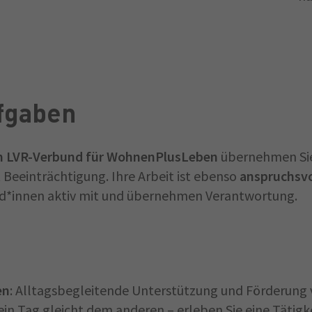
ufgaben
im LVR-Verbund für WohnenPlusLeben
übernehmen Sie 
Beeinträchtigung. Ihre Arbeit ist ebenso
anspruchsvo
nd*innen aktiv mit und übernehmen Verantwortung.
en
: Alltagsbegleitende Unterstützung und Förderun
in Tag gleicht dem anderen – erleben Sie eine Tätigkeit