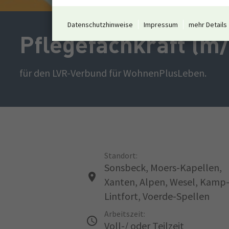
Datenschutzhinweise
Impressum
mehr Details
Pflegefachkraft (m
für den LVR-Verbund für WohnenPlusLeben.
Standort:
Sonsbeck, Moers-Kapellen,
Xanten, Alpen, Wesel, Kamp
Lintfort, Voerde-Spellen
Arbeitszeit:
Voll-/ oder Teilzeit