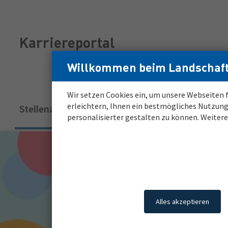
Zum
Zur
Inhalt
Navigation
Login
Login
Karriereportal
für
für
registrierte
registrierte
Willkommen beim Landschaft
Bewerber*innen
Bewerber*innen
Wir setzen Cookies ein, um unsere Webseiten f
Hauptnavigation
erleichtern, Ihnen ein bestmögliches Nutzung
Stellenangebote
Meine Karriere
Job A
(aktuell)
personalisierter gestalten zu können. Weiter
Alles akzeptieren