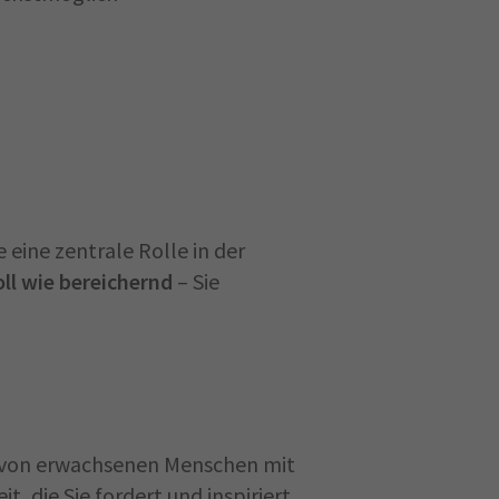
eine zentrale Rolle in der
ll wie bereichernd
– Sie
g von erwachsenen Menschen mit
, die Sie fordert und inspiriert.