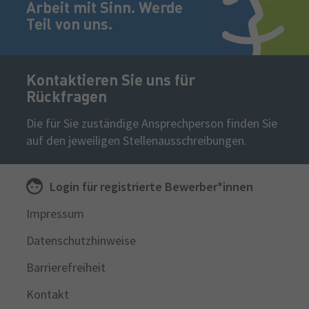
Arbeit mit Sinn. Werde
Teil von uns.
Kontaktieren Sie uns für
Rückfragen
Die für Sie zuständige Ansprechperson finden Sie
auf den jeweiligen Stellenausschreibungen.
Login für
registrierte
Bewerber*innen
Sekundäre
Impressum
Navigation
Datenschutzhinweise
Barrierefreiheit
Kontakt