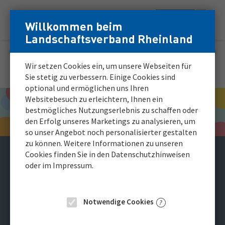
Zum
Zur
Willkommen beim
Menü
Inhalt
Navigation
Login
Login
Landschaftsverband Rheinland
Hauptnavigation
für
für
registrierte
registrierte
Karriereportal
Wir setzen Cookies ein, um unsere Webseiten für
Bewerber*innen
Bewerber*innen
Sie stetig zu verbessern. Einige Cookies sind
optional und ermöglichen uns Ihren
Websitebesuch zu erleichtern, Ihnen ein
bestmögliches Nutzungserlebnis zu schaffen oder
den Erfolg unseres Marketings zu analysieren, um
so unser Angebot noch personalisierter gestalten
zu können. Weitere Informationen zu unseren
Cookies finden Sie in den Datenschutzhinweisen
Pflegefachkraft (m/w/d)
oder im Impressum.
für den LVR-Verbund für WohnenPlusLeben
in Euskirchen.
Notwendige Cookies