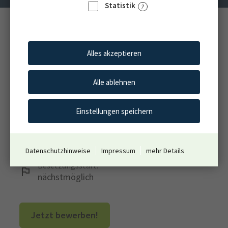
Statistik
Standort:
Euskirchen
Alles akzeptieren
Einsatzstelle:
LVR-Verbund für WohnenPlusLeben
Alle ablehnen
Vergütung:
S8b TVöD-SuE
Einstellungen speichern
Arbeitszeit:
Teilzeit
unbefristet
Datenschutzhinweise
Impressum
mehr Details
Besetzungsstart:
nächstmöglich
Jetzt bewerben!