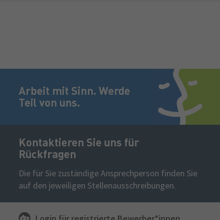
Fußzeile
Jetzt bewerben!
Arbeit mit Sinn. Werde
Teil von uns.
Kontaktieren Sie uns für
Rückfragen
Die für Sie zuständige Ansprechperson finden Sie
auf den jeweiligen Stellenausschreibungen.
Login für
registrierte
Bewerber*innen