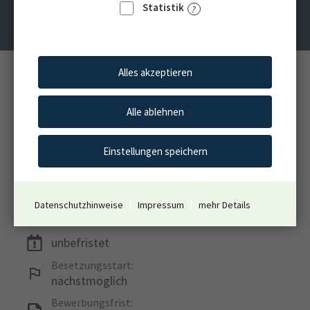
Süchteln, Tönisvorst)
Statistik
Alles akzeptieren
Standort:
Viersen
Alle ablehnen
Einsatzstelle:
LVR-Verbund für WohnenPlusLeben
Einstellungen speichern
Vergütung:
S8b TVöD-SuE
Arbeitszeit:
Datenschutzhinweise
Impressum
mehr Details
Voll-/ oder Teilzeit
unbefristet
Besetzungsstart:
nächstmöglich
Bewerbungsfrist: