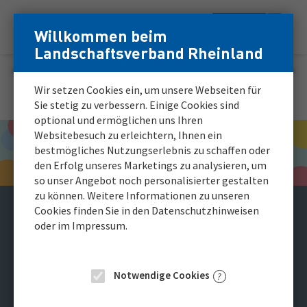
Zum
Zur
Willkommen beim
Menü
Inhalt
Navigation
Login
Login
Landschaftsverband Rheinland
Hauptnavigation
für
für
registrierte
registrierte
Karriereportal
Wir setzen Cookies ein, um unsere Webseiten für
Bewerber*innen
Bewerber*innen
Sie stetig zu verbessern. Einige Cookies sind
optional und ermöglichen uns Ihren
Websitebesuch zu erleichtern, Ihnen ein
bestmögliches Nutzungserlebnis zu schaffen oder
den Erfolg unseres Marketings zu analysieren, um
so unser Angebot noch personalisierter gestalten
zu können. Weitere Informationen zu unseren
Cookies finden Sie in den Datenschutzhinweisen
Pädagogische Fachkraft
oder im Impressum.
(m/w/d) als Springer
Notwendige Cookies
für den LVR-Verbund für WohnenPlusLeben
im Kreis Viersen (Nettetal, Grefrath, Viersen-