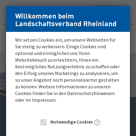
Zum
Zur
Willkommen beim
Menü
Inhalt
Navigation
Login
Login
Landschaftsverband Rheinland
Hauptnavigation
für
für
registrierte
registrierte
Karriereportal
Wir setzen Cookies ein, um unsere Webseiten für
Bewerber*innen
Bewerber*innen
Sie stetig zu verbessern. Einige Cookies sind
optional und ermöglichen uns Ihren
Websitebesuch zu erleichtern, Ihnen ein
bestmögliches Nutzungserlebnis zu schaffen oder
den Erfolg unseres Marketings zu analysieren, um
so unser Angebot noch personalisierter gestalten
zu können. Weitere Informationen zu unseren
Cookies finden Sie in den Datenschutzhinweisen
oder im Impressum.
Examinierte Pflegekraft
(m/w/d) für die LVR-
Notwendige Cookies
Christy-Brown-Schule in