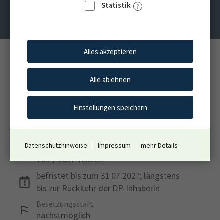
Statistik
Duisburg
Alles akzeptieren
Standort:
Duisburg
Alle ablehnen
Einsatzstelle:
LVR-Schulen
Einstellungen speichern
Vergütung:
P7 TVöD
Datenschutzhinweise
Impressum
mehr Details
Arbeitszeit:
Voll-/ oder Teilzeit
befristet bis zum 31.07.2027; längstens
bis zur Rückkehr der DP-Inhaberin
Besetzungsstart:
nächstmöglich