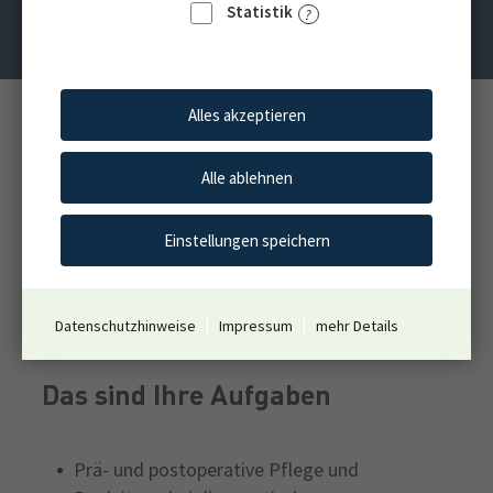
Statistik
Stationen
Alles akzeptieren
Standort:
Viersen
Alle ablehnen
Einsatzstelle:
LVR-Klinik für Orthopädie Viersen
Einstellungen speichern
Jetzt bewerben!
Datenschutzhinweise
Impressum
mehr Details
Das sind Ihre Aufgaben
Prä- und postoperative Pflege und