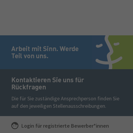
Fußzeile
Jetzt bewerben!
Arbeit mit Sinn. Werde
Teil von uns.
Kontaktieren Sie uns für
Rückfragen
Die für Sie zuständige Ansprechperson finden Sie
auf den jeweiligen Stellenausschreibungen.
Login für
registrierte
Bewerber*innen
Sekundäre