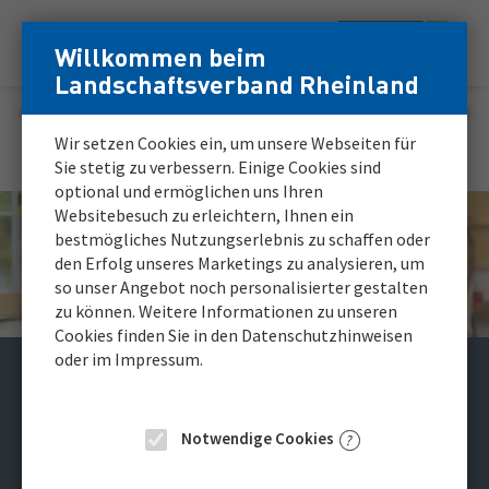
Zum
Zur
Willkommen beim
Menü
Inhalt
Navigation
Login
Login
Landschaftsverband Rheinland
Hauptnavigation
für
für
registrierte
registrierte
Karriereportal
Wir setzen Cookies ein, um unsere Webseiten für
Bewerber*innen
Bewerber*innen
Sie stetig zu verbessern. Einige Cookies sind
optional und ermöglichen uns Ihren
Websitebesuch zu erleichtern, Ihnen ein
bestmögliches Nutzungserlebnis zu schaffen oder
den Erfolg unseres Marketings zu analysieren, um
so unser Angebot noch personalisierter gestalten
zu können. Weitere Informationen zu unseren
Cookies finden Sie in den Datenschutzhinweisen
oder im Impressum.
Pflegefachkräfte
(m/w/d)
Notwendige Cookies
für das Team unserer orthopädischen