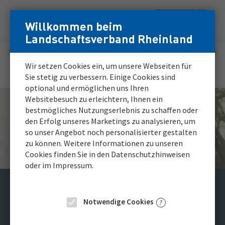
Zum
Zur
Willkommen beim
Menü
Inhalt
Navigation
Login
Login
Landschaftsverband Rheinland
Hauptnavigation
für
für
registrierte
registrierte
Karriereportal
Wir setzen Cookies ein, um unsere Webseiten für
Bewerber*innen
Bewerber*innen
Sie stetig zu verbessern. Einige Cookies sind
optional und ermöglichen uns Ihren
Websitebesuch zu erleichtern, Ihnen ein
bestmögliches Nutzungserlebnis zu schaffen oder
den Erfolg unseres Marketings zu analysieren, um
so unser Angebot noch personalisierter gestalten
zu können. Weitere Informationen zu unseren
Cookies finden Sie in den Datenschutzhinweisen
oder im Impressum.
Assistenzärztinnen/
Notwendige Cookies
Assistenzärzte (m/w/d)