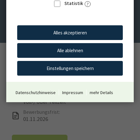
Bereich Ergo- und
Statistik
Physiotherapie an den
LVR-Förderschulen
Alles akzeptieren
Alle ablehnen
Standort:
Im gesamten LVR-Gebiet
Einstellungen speichern
Einsatzstelle:
Landschaftsverband Rheinland
Datenschutzhinweise
Impressum
mehr Details
Arbeitszeit:
Voll-/ oder Teilzeit
Bewerbungsfrist:
01.11.2026