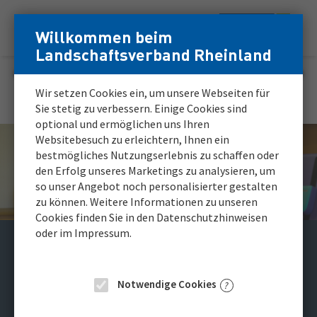
Zum
Zur
Willkommen beim
Menü
Inhalt
Navigation
Login
Login
Landschaftsverband Rheinland
Hauptnavigation
für
für
registrierte
registrierte
Karriereportal
Wir setzen Cookies ein, um unsere Webseiten für
Bewerber*innen
Bewerber*innen
Sie stetig zu verbessern. Einige Cookies sind
optional und ermöglichen uns Ihren
Websitebesuch zu erleichtern, Ihnen ein
bestmögliches Nutzungserlebnis zu schaffen oder
den Erfolg unseres Marketings zu analysieren, um
so unser Angebot noch personalisierter gestalten
zu können. Weitere Informationen zu unseren
Cookies finden Sie in den Datenschutzhinweisen
oder im Impressum.
Initiativbewerbung -
Mitarbeiterin/
Notwendige Cookies
Mitarbeiter (m/w/d) im