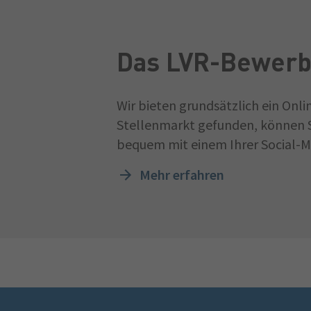
Das LVR-Bewerb
Wir bieten grundsätzlich ein Onl
Stellenmarkt gefunden, können S
bequem mit einem Ihrer Social-Me
Mehr erfahren
Fußzeile
Schnellmenü