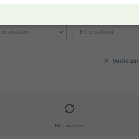
lt
Entgeltgruppe
Suche zu
Bitte warten...