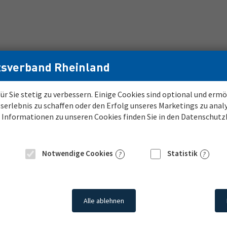
sverband Rheinland
ür Sie stetig zu verbessern. Einige Cookies sind optional und er
serlebnis zu schaffen oder den Erfolg unseres Marketings zu anal
bo
Karriere beim LVR
e Informationen zu unseren Cookies finden Sie in den Datenschut
Notwendige Cookies
Statistik
PLZ
Umkreis
Alle ablehnen