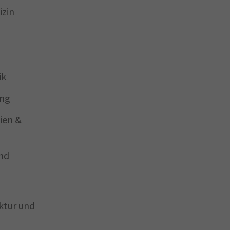
izin
ik
ung
ien &
und
ktur und