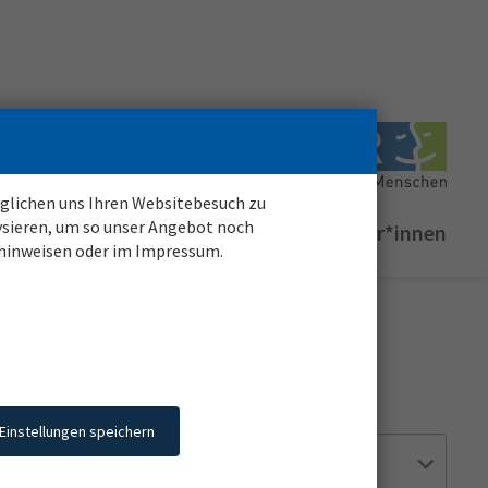
möglichen uns Ihren Websitebesuch zu
ysieren, um so unser Angebot noch
Login für
registrierte
Bewerber*innen
zhinweisen oder im Impressum.
Einsatzstelle
Einstellungen speichern