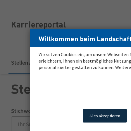
Zum
Zur
Inhalt
Navigation
Login
Login
Karriereportal
für
für
registrierte
registrierte
Willkommen beim Landschaft
Bewerber*innen
Bewerber*innen
Wir setzen Cookies ein, um unsere Webseiten f
Hauptnavigation
erleichtern, Ihnen ein bestmögliches Nutzung
Stellenangebote
Meine Karriere
Job A
(aktuell)
personalisierter gestalten zu können. Weiter
Stellenmarkt
Stichwort
Ort oder 
Alles akzeptieren