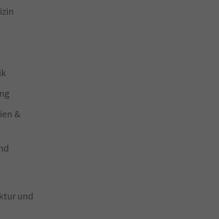
izin
ik
ung
ien &
und
ktur und