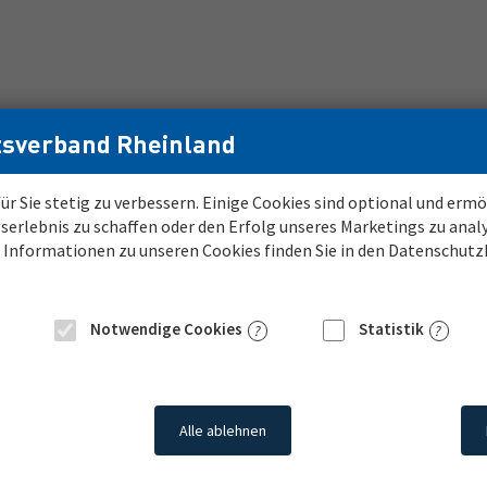
sverband Rheinland
ür Sie stetig zu verbessern. Einige Cookies sind optional und er
serlebnis zu schaffen oder den Erfolg unseres Marketings zu anal
bo
Karriere beim LVR
e Informationen zu unseren Cookies finden Sie in den Datenschut
Notwendige Cookies
Statistik
PLZ
Umkreis
Alle ablehnen