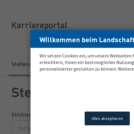
Zum
Zur
Inhalt
Navigation
Login
Login
Karriereportal
für
für
registrierte
registrierte
Willkommen beim Landschaft
Bewerber*innen
Bewerber*innen
Wir setzen Cookies ein, um unsere Webseiten f
Hauptnavigation
erleichtern, Ihnen ein bestmögliches Nutzung
Stellenangebote
Meine Karriere
Job A
(aktuell)
personalisierter gestalten zu können. Weiter
Stellenmarkt
Stichwort
Ort oder 
Alles akzeptieren