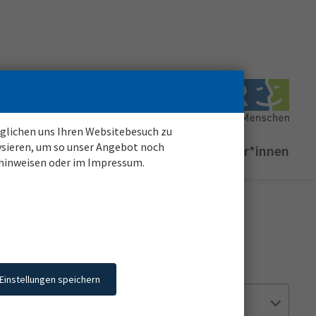
möglichen uns Ihren Websitebesuch zu
ysieren, um so unser Angebot noch
Login für
registrierte
Bewerber*innen
zhinweisen oder im Impressum.
Einsatzstelle
Einstellungen speichern