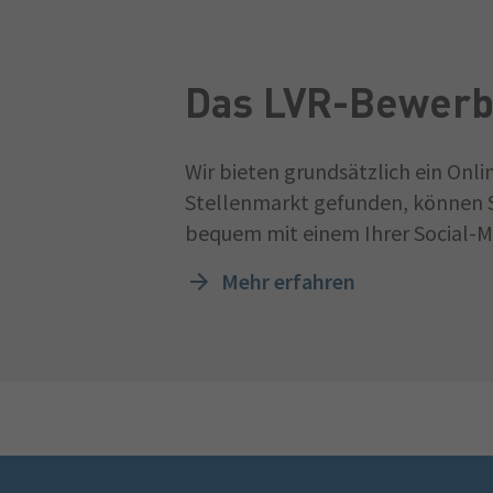
Das LVR-Bewerb
Wir bieten grundsätzlich ein Onl
Stellenmarkt gefunden, können S
bequem mit einem Ihrer Social-Me
Mehr erfahren
Fußzeile
Schnellmenü