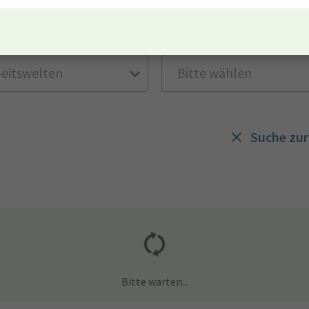
lt
Entgeltgruppe
Suche zu
Bitte warten...