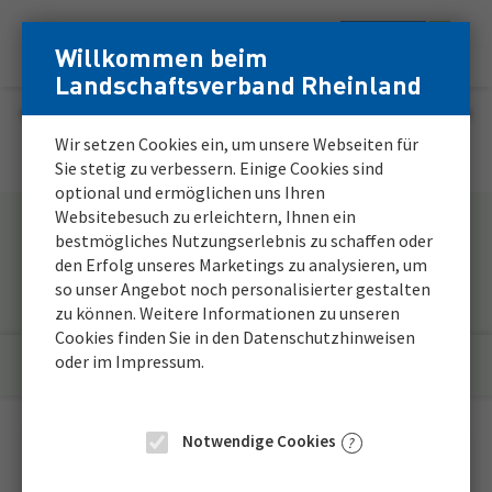
Zum
Zur
Willkommen beim
Menü
Inhalt
Navigation
Login
Login
Landschaftsverband Rheinland
Hauptnavigation
für
für
registrierte
registrierte
Stellenmarkt
Wir setzen Cookies ein, um unsere Webseiten für
Bewerber*innen
Bewerber*innen
Sie stetig zu verbessern. Einige Cookies sind
optional und ermöglichen uns Ihren
Websitebesuch zu erleichtern, Ihnen ein
bestmögliches Nutzungserlebnis zu schaffen oder
den Erfolg unseres Marketings zu analysieren, um
so unser Angebot noch personalisierter gestalten
Bitte warten...
zu können. Weitere Informationen zu unseren
Cookies finden Sie in den Datenschutzhinweisen
oder im Impressum.
Filter anzeigen
Notwendige Cookies
Das LVR Job Abo