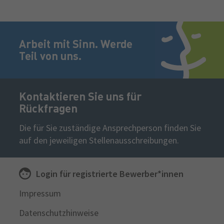
Fußzeile
Arbeit mit Sinn. Werde
Teil von uns.
Kontaktieren Sie uns für
Rückfragen
Die für Sie zuständige Ansprechperson finden Sie
auf den jeweiligen Stellenausschreibungen.
Login für
registrierte
Bewerber*innen
Sekundäre
Impressum
Navigation
Datenschutzhinweise